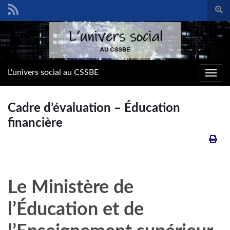
Togg
sear
Search for:
form
L'univers social au CSSBE
Toggl
navig
Cadre d’évaluation – Éducation
financière
Le Ministère de
l’Éducation et de