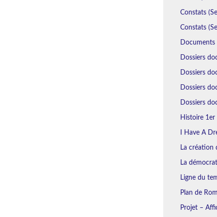
Constats (Se
Constats (Se
Documents N
Dossiers do
Dossiers doc
Dossiers do
Dossiers doc
Histoire 1er 
I Have A Dr
La création d
La démocrat
Ligne du tem
Plan de Rome
Projet – Aff