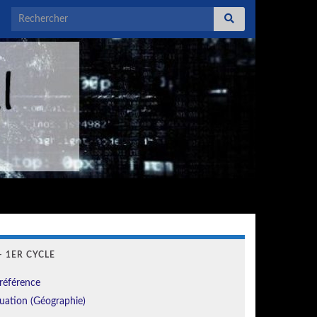
Search for:
 1ER CYCLE
référence
uation (Géographie)