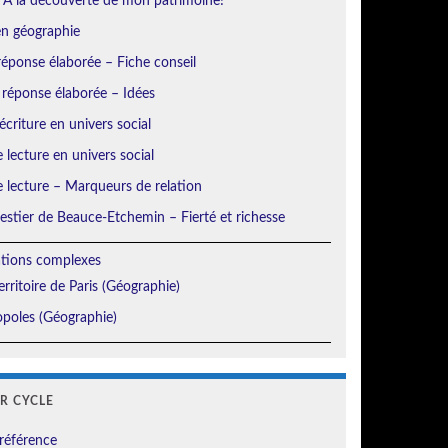
 À la découverte de mon patrimoine!
en géographie
éponse élaborée – Fiche conseil
 réponse élaborée – Idées
écriture en univers social
e lecture en univers social
e lecture – Marqueurs de relation
orestier de Beauce-Etchemin – Fierté et richesse
ations complexes
erritoire de Paris (Géographie)
poles (Géographie)
ER CYCLE
référence