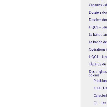
Capsules vi
Dossiers do
Dossiers d
HQC3 – Jeu 
La bande-an
La bande des
Opérations i
HQC4 – Une 
TÂCHES du
Des origines
colonie
Précisio
1500-160
Caractéri
C1 – Les