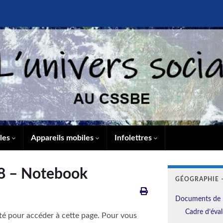
lles
Appareils mobiles
Infolettres
8 – Notebook
GÉOGRAPHIE –
Documents de 
Cadre d’éval
té pour accéder à cette page. Pour vous