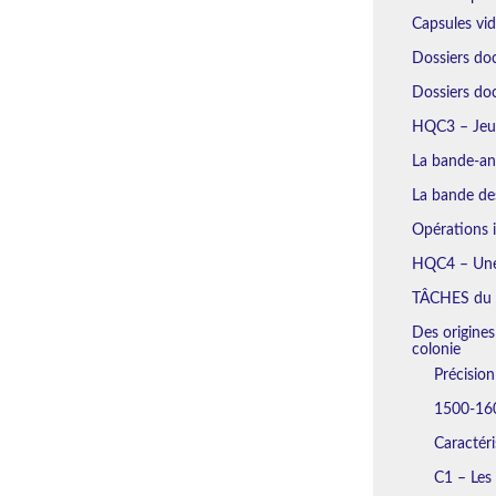
Capsules vi
Dossiers do
Dossiers d
HQC3 – Jeu 
La bande-an
La bande des
Opérations i
HQC4 – Une 
TÂCHES du
Des origines
colonie
Précisio
1500-160
Caractéri
C1 – Les