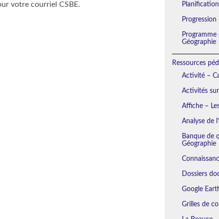
our votre courriel CSBE.
Planificatio
Progression
Programme d
Géographie
Ressources péd
Activité – 
Activités su
Affiche – Le
Analyse de l
Banque de qu
Géographie
Connaissanc
Dossiers do
Google Eart
Grilles de c