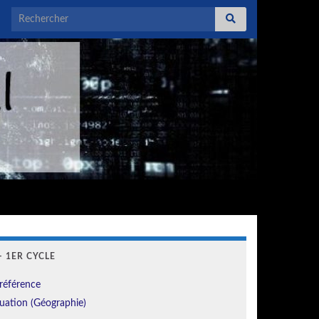
Search for:
 1ER CYCLE
référence
uation (Géographie)