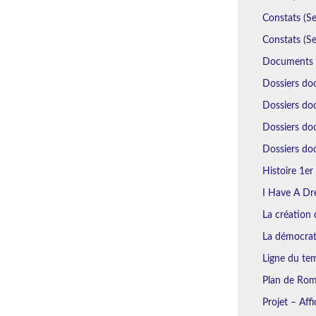
Constats (Se
Constats (Se
Documents N
Dossiers do
Dossiers doc
Dossiers do
Dossiers doc
Histoire 1er 
I Have A Dr
La création d
La démocrat
Ligne du tem
Plan de Rome
Projet – Aff