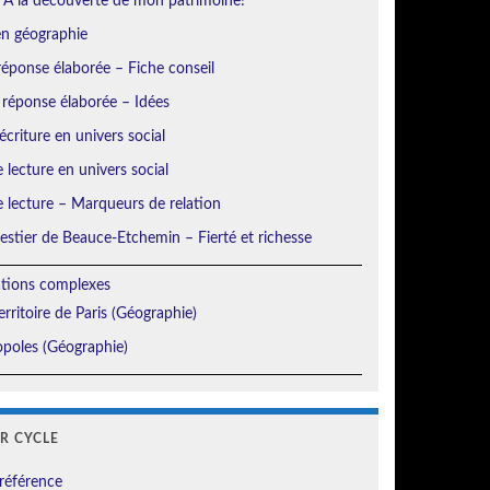
 À la découverte de mon patrimoine!
en géographie
éponse élaborée – Fiche conseil
 réponse élaborée – Idées
écriture en univers social
e lecture en univers social
e lecture – Marqueurs de relation
orestier de Beauce-Etchemin – Fierté et richesse
ations complexes
erritoire de Paris (Géographie)
poles (Géographie)
ER CYCLE
référence