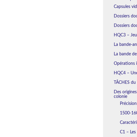
Capsules vi
Dossiers do
Dossiers d
HQC3 – Jeu 
La bande-an
La bande des
Opérations i
HQC4 – Une 
TÂCHES du
Des origines
colonie
Précisio
1500-160
Caractéri
C1 – Les