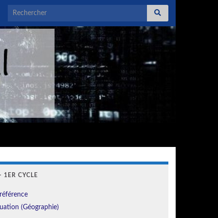
Search for:
 1ER CYCLE
référence
uation (Géographie)