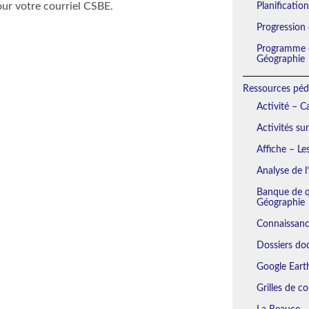
our votre courriel CSBE.
Planificatio
Progression
Programme d
Géographie
Ressources péd
Activité – 
Activités su
Affiche – Le
Analyse de l
Banque de qu
Géographie
Connaissanc
Dossiers do
Google Eart
Grilles de c