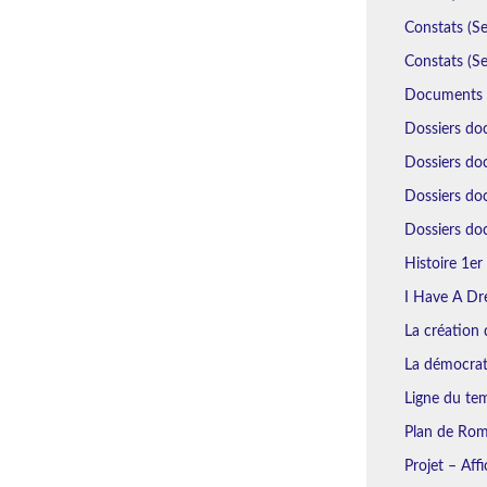
Constats (Se
Constats (Se
Documents N
Dossiers do
Dossiers doc
Dossiers do
Dossiers doc
Histoire 1er 
I Have A Dr
La création d
La démocrat
Ligne du tem
Plan de Rome
Projet – Aff