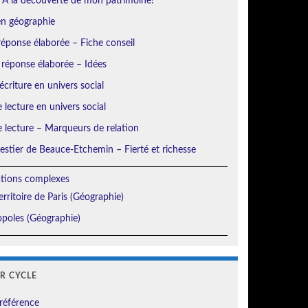
 À la découverte de mon patrimoine!
en géographie
éponse élaborée – Fiche conseil
 réponse élaborée – Idées
écriture en univers social
e lecture en univers social
e lecture – Marqueurs de relation
orestier de Beauce-Etchemin – Fierté et richesse
ations complexes
erritoire de Paris (Géographie)
poles (Géographie)
ER CYCLE
référence