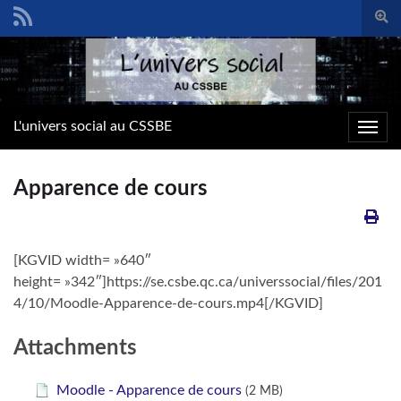
Togg
sear
Search for:
form
L'univers social au CSSBE
Toggl
navig
Apparence de cours
[KGVID width= »640″
height= »342″]https://se.csbe.qc.ca/universsocial/files/201
4/10/Moodle-Apparence-de-cours.mp4[/KGVID]
Attachments
Moodle - Apparence de cours
(2 MB)