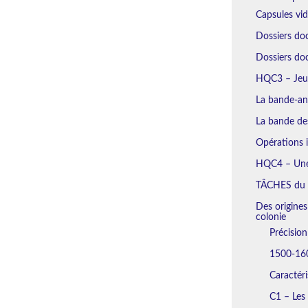
Capsules vi
Dossiers do
Dossiers d
HQC3 – Jeu 
La bande-an
La bande des
Opérations i
HQC4 – Une 
TÂCHES du
Des origines
colonie
Précisio
1500-160
Caractéri
C1 – Les