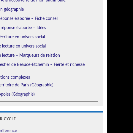
 À la découverte de mon patrimoine!
en géographie
éponse élaborée – Fiche conseil
 réponse élaborée – Idées
écriture en univers social
e lecture en univers social
e lecture – Marqueurs de relation
orestier de Beauce-Etchemin – Fierté et richesse
ations complexes
erritoire de Paris (Géographie)
poles (Géographie)
ER CYCLE
référence