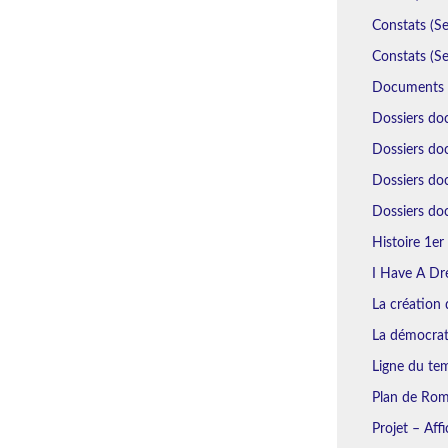
Constats (Se
Constats (Se
Documents N
Dossiers do
Dossiers doc
Dossiers do
Dossiers doc
Histoire 1er 
I Have A Dr
La création d
La démocrat
Ligne du tem
Plan de Rome
Projet – Aff