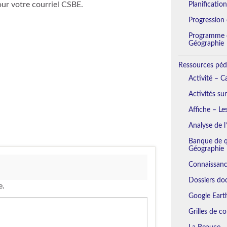
our votre courriel CSBE.
Planificatio
Progression
Programme d
Géographie
Ressources péd
Activité – 
Activités su
Affiche – Le
Analyse de l
Banque de qu
Géographie
Connaissanc
Dossiers do
e.
Google Eart
Grilles de c