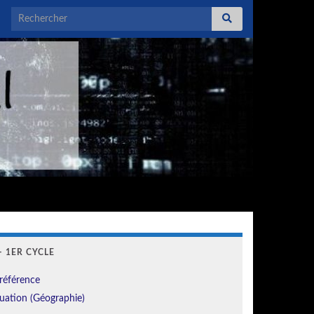
Search for:
 1ER CYCLE
référence
uation (Géographie)