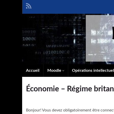
Accueil
Moodle
Opérations intellectue
Économie – Régime britann
Bonjour! Vous devez obligatoirement être connec