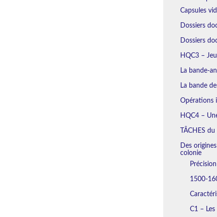
Capsules vi
Dossiers do
Dossiers d
HQC3 – Jeu 
La bande-an
La bande des
Opérations i
HQC4 – Une 
TÂCHES du
Des origines
colonie
Précisio
1500-160
Caractéri
C1 – Les