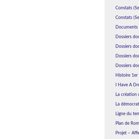
Constats (Se
Constats (Se
Documents N
Dossiers do
Dossiers doc
Dossiers do
Dossiers doc
Histoire 1er 
I Have A Dr
La création d
La démocrat
Ligne du tem
Plan de Rome
Projet – Aff