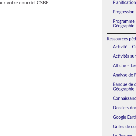
our votre courriel CSBE.
Planificatio
Progression
Programme d
Géographie
Ressources péd
Activité – 
Activités su
Affiche – Le
Analyse de l
Banque de qu
Géographie
Connaissanc
Dossiers do
Google Eart
Grilles de c