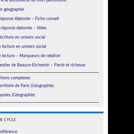
 À la découverte de mon patrimoine!
en géographie
éponse élaborée – Fiche conseil
 réponse élaborée – Idées
écriture en univers social
e lecture en univers social
e lecture – Marqueurs de relation
orestier de Beauce-Etchemin – Fierté et richesse
ations complexes
erritoire de Paris (Géographie)
poles (Géographie)
ER CYCLE
référence