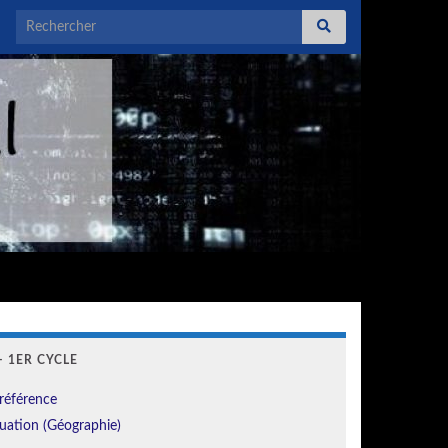
Search for:
 1ER CYCLE
référence
uation (Géographie)