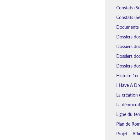
Constats (Se
Constats (Se
Documents N
Dossiers do
Dossiers doc
Dossiers do
Dossiers doc
Histoire 1er 
I Have A Dr
La création d
La démocrat
Ligne du tem
Plan de Rome
Projet – Aff