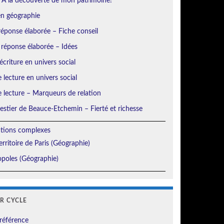
 À la découverte de mon patrimoine!
en géographie
éponse élaborée – Fiche conseil
 réponse élaborée – Idées
écriture en univers social
e lecture en univers social
e lecture – Marqueurs de relation
orestier de Beauce-Etchemin – Fierté et richesse
ations complexes
erritoire de Paris (Géographie)
poles (Géographie)
ER CYCLE
référence