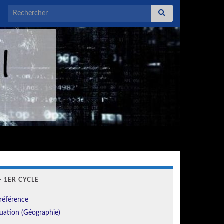
Search for:
 1ER CYCLE
référence
uation (Géographie)