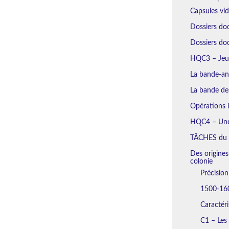
Capsules vi
Dossiers do
Dossiers d
HQC3 – Jeu 
La bande-an
La bande des
Opérations i
HQC4 – Une 
TÂCHES du
Des origines
colonie
Précisio
1500-160
Caractéri
C1 – Les