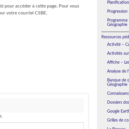
Planificatio
té pour accéder à cette page. Pour vous
Progression
our votre courriel CSBE.
Programme d
Géographie
Ressources péd
Activité – 
Activités su
Affiche – Le
Analyse de l
Banque de qu
Géographie
Connaissanc
Dossiers do
Google Eart
e.
Grilles de c