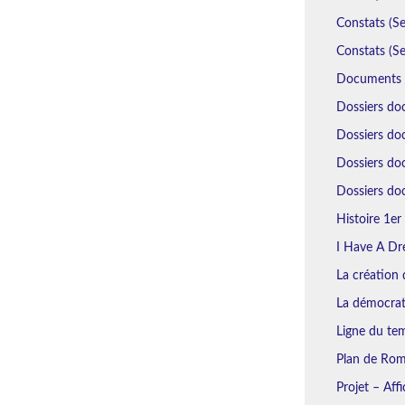
Constats (Se
Constats (Se
Documents N
Dossiers do
Dossiers doc
Dossiers do
Dossiers doc
Histoire 1er 
I Have A Dr
La création d
La démocrat
Ligne du tem
Plan de Rome
Projet – Aff