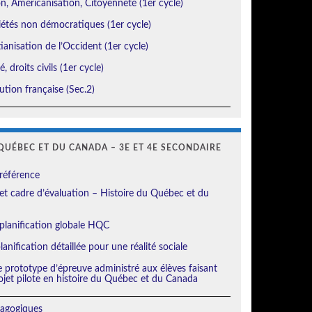
, Américanisation, Citoyenneté (1er cycle)
étés non démocratiques (1er cycle)
ianisation de l’Occident (1er cycle)
, droits civils (1er cycle)
tion française (Sec.2)
QUÉBEC ET DU CANADA – 3E ET 4E SECONDAIRE
référence
t cadre d’évaluation – Histoire du Québec et du
planification globale HQC
anification détaillée pour une réalité sociale
e prototype d’épreuve administré aux élèves faisant
ojet pilote en histoire du Québec et du Canada
agogiques