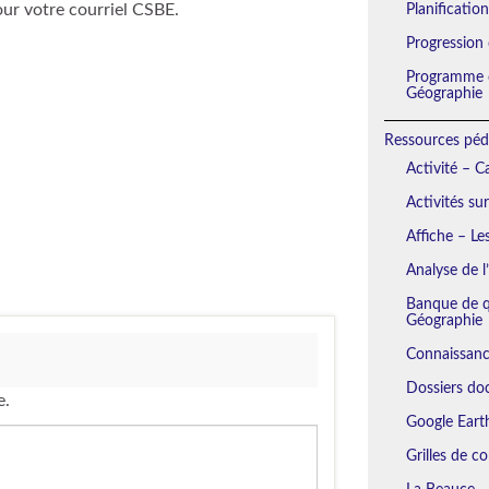
our votre courriel CSBE.
Planificatio
Progression
Programme d
Géographie
Ressources péd
Activité – 
Activités su
Affiche – Le
Analyse de l
Banque de qu
Géographie
Connaissanc
Dossiers do
e.
Google Eart
Grilles de c