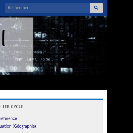
Search for:
 1ER CYCLE
référence
uation (Géographie)