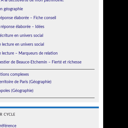
 À la découverte de mon patrimoine!
en géographie
éponse élaborée – Fiche conseil
 réponse élaborée – Idées
écriture en univers social
e lecture en univers social
e lecture – Marqueurs de relation
orestier de Beauce-Etchemin – Fierté et richesse
ations complexes
erritoire de Paris (Géographie)
poles (Géographie)
ER CYCLE
référence