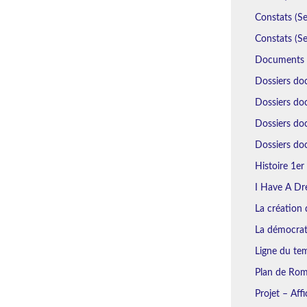
Constats (Se
Constats (Se
Documents N
Dossiers do
Dossiers doc
Dossiers do
Dossiers doc
Histoire 1er 
I Have A Dr
La création d
La démocrat
Ligne du tem
Plan de Rome
Projet – Aff