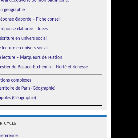
 À la découverte de mon patrimoine!
en géographie
éponse élaborée – Fiche conseil
 réponse élaborée – Idées
écriture en univers social
e lecture en univers social
e lecture – Marqueurs de relation
orestier de Beauce-Etchemin – Fierté et richesse
ations complexes
erritoire de Paris (Géographie)
poles (Géographie)
ER CYCLE
référence