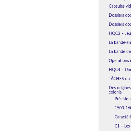
Capsules vi
Dossiers do
Dossiers d
HQC3 – Jeu 
La bande-an
La bande des
Opérations i
HQC4 – Une 
TÂCHES du
Des origines
colonie
Précisio
1500-160
Caractéri
C1 – Les