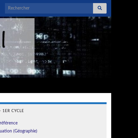
Search for:
 1ER CYCLE
référence
uation (Géographie)