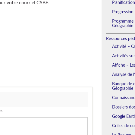
our votre courriel CSBE.
Planificatio
Progression
Programme d
Géographie
Ressources péd
Activité – 
Activités su
Affiche – Le
Analyse de l
Banque de qu
Géographie
Connaissanc
Dossiers do
e.
Google Eart
Grilles de c