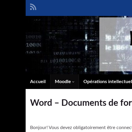
Accueil
Moodle
Opérations intellectue
Word – Documents de fo
Bonjour! Vous devez obligatoirement être connec