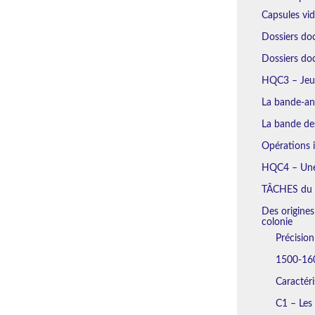
Capsules vi
Dossiers do
Dossiers d
HQC3 – Jeu 
La bande-an
La bande des
Opérations i
HQC4 – Une 
TÂCHES du
Des origines
colonie
Précisio
1500-160
Caractéri
C1 – Les