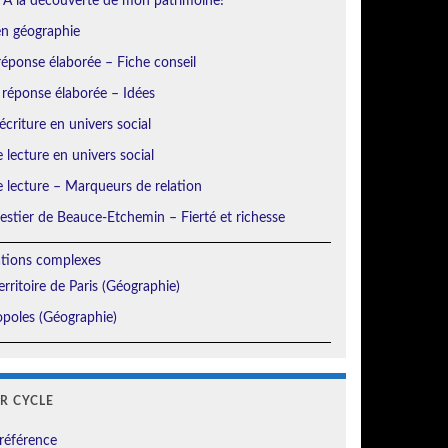
 À la découverte de mon patrimoine!
en géographie
éponse élaborée – Fiche conseil
 réponse élaborée – Idées
écriture en univers social
e lecture en univers social
e lecture – Marqueurs de relation
orestier de Beauce-Etchemin – Fierté et richesse
ations complexes
erritoire de Paris (Géographie)
poles (Géographie)
ER CYCLE
référence