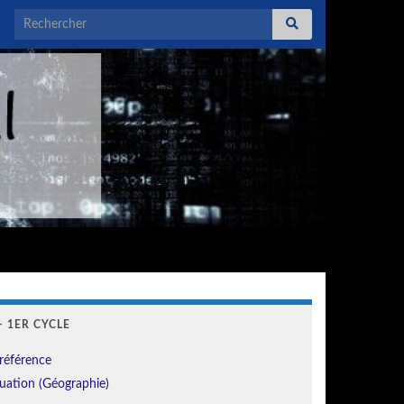
Search for:
 1ER CYCLE
référence
uation (Géographie)