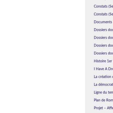
Constats (Se
Constats (Se
Documents N
Dossiers do
Dossiers doc
Dossiers do
Dossiers doc
Histoire 1er 
I Have A Dr
La création d
La démocrat
Ligne du tem
Plan de Rome
Projet – Aff