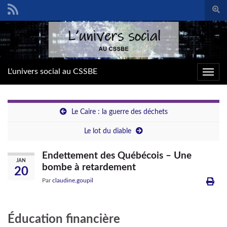
Togg
sear
Search for:
form
L'univers social au CSSBE
Toggl
navig
Le Caire : la guerre des déchets
Le lot du diable
Endettement des Québécois – Une
JAN
bombe à retardement
20
Par
claudine.goupil
Éducation financière