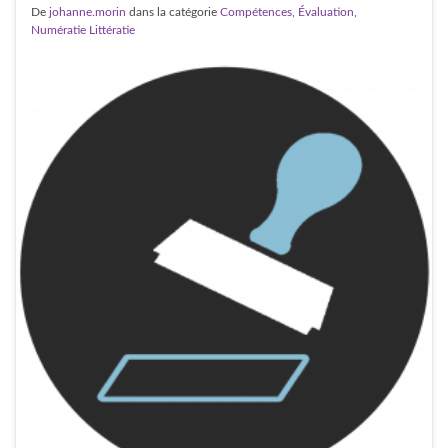
De
johanne.morin
dans la catégorie
Compétences
,
Évaluation
,
Numératie Littératie