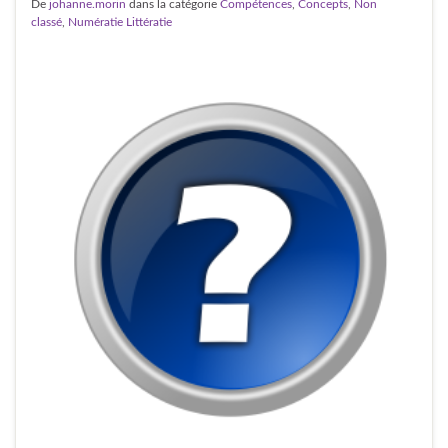
De
johanne.morin
dans la catégorie
Compétences
,
Concepts
,
Non
classé
,
Numératie Littératie