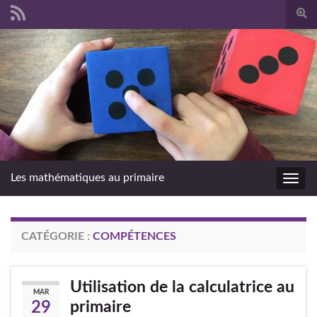
Togg
sear
Search for:
form
Les mathématiques au primaire
Toggl
navig
CATÉGORIE :
COMPÉTENCES
Utilisation de la calculatrice au
MAR
primaire
29