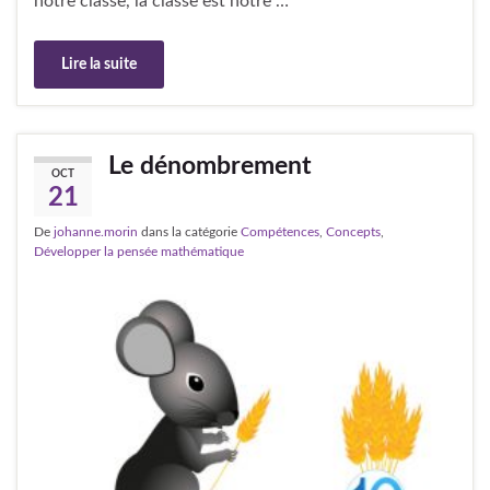
notre classe, la classe est notre …
Lire la suite
Le dénombrement
OCT
21
De
johanne.morin
dans la catégorie
Compétences
,
Concepts
,
Développer la pensée mathématique