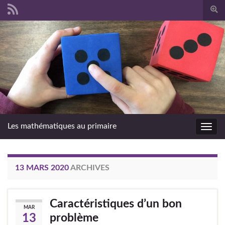
Togg
sear
Search for:
form
Les mathématiques au primaire
Toggl
navig
13 MARS 2020
ARCHIVES
Caractéristiques d’un bon
MAR
problème
13