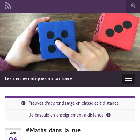
Togg
sear
Search for:
form
Les mathématiques au primaire
Toggl
navig
Preuves d’apprentissage en classe et à distance
Je bascule en enseignement à distance
#Maths_dans_la_rue
AVR