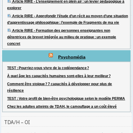
Article RIRE - L’enseignement en plein air : un levier pédagogique à
explorer
Article RIRE - Approfondir l’étude d’un récit au moyen d’une situation
d’apprentissage philosophique : l’exemple de Fragments de ma vie
Article RIRE - Formation des personnes enseignantes non
détentrices de brevet intégrée au milieu de pratique : un exemple
concret
Psychomédia
TEST : Pourriez-vous vivre de la codépendance ?
À quel âge les capacités humaines sont-elles à leur meilleur ?
Comment être stoïque ? 7 capacités à développer pour plus de
résilience
TEST : Votre profil de bien-être psychologique selon le modèle PERMA
Chez les adultes atteints de TDAH, le camouflage a un coût élevé
TDA/H – OI