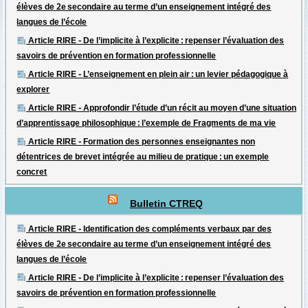
élèves de 2e secondaire au terme d’un enseignement intégré des
langues de l’école
Article RIRE - De l’implicite à l’explicite : repenser l’évaluation des
savoirs de prévention en formation professionnelle
Article RIRE - L’enseignement en plein air : un levier pédagogique à
explorer
Article RIRE - Approfondir l’étude d’un récit au moyen d’une situation
d’apprentissage philosophique : l’exemple de Fragments de ma vie
Article RIRE - Formation des personnes enseignantes non
détentrices de brevet intégrée au milieu de pratique : un exemple
concret
Bulletin CTREQ
Article RIRE - Identification des compléments verbaux par des
élèves de 2e secondaire au terme d’un enseignement intégré des
langues de l’école
Article RIRE - De l’implicite à l’explicite : repenser l’évaluation des
savoirs de prévention en formation professionnelle