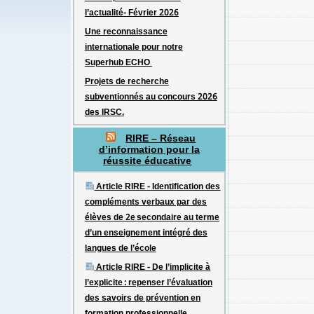
l’actualité- Février 2026
Une reconnaissance
internationale pour notre
Superhub ECHO
Projets de recherche
subventionnés au concours 2026
des IRSC.
RIRE – Réseau
d’information pour la
réussite éducative
Article RIRE - Identification des
compléments verbaux par des
élèves de 2e secondaire au terme
d’un enseignement intégré des
langues de l’école
Article RIRE - De l’implicite à
l’explicite : repenser l’évaluation
des savoirs de prévention en