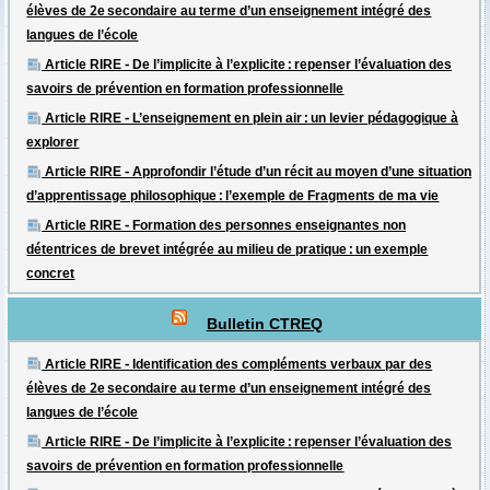
élèves de 2e secondaire au terme d’un enseignement intégré des
langues de l’école
Article RIRE - De l’implicite à l’explicite : repenser l’évaluation des
savoirs de prévention en formation professionnelle
Article RIRE - L’enseignement en plein air : un levier pédagogique à
explorer
Article RIRE - Approfondir l’étude d’un récit au moyen d’une situation
d’apprentissage philosophique : l’exemple de Fragments de ma vie
Article RIRE - Formation des personnes enseignantes non
détentrices de brevet intégrée au milieu de pratique : un exemple
concret
Bulletin CTREQ
Article RIRE - Identification des compléments verbaux par des
élèves de 2e secondaire au terme d’un enseignement intégré des
langues de l’école
Article RIRE - De l’implicite à l’explicite : repenser l’évaluation des
savoirs de prévention en formation professionnelle