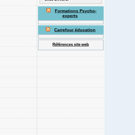
Formations Psycho-
experts
Carrefour éducation
Références site web