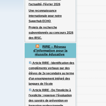
l’actualité- Février 2026
Une reconnaissance
internationale pour notre
Superhub ECHO
Projets de recherche
subventionnés au concours 2026
des IRSC.
RIRE – Réseau
d’information pour la
réussite éducative
Article RIRE - Identification des
compléments verbaux par des
élèves de 2e secondaire au terme
d’un enseignement intégré des
langues de l’école
Article RIRE - De l’implicite à
l’explicite : repenser l’évaluation
des savoirs de prévention en