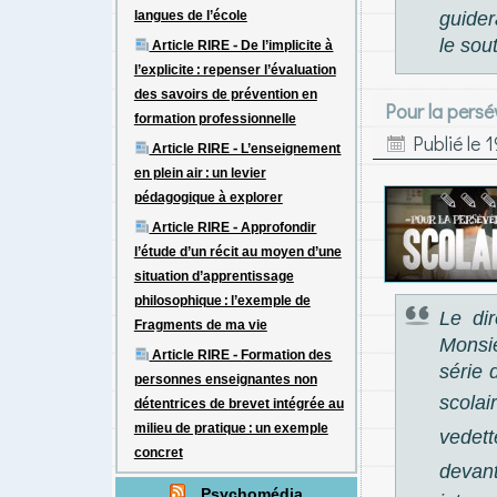
guider
langues de l’école
le sout
Article RIRE - De l’implicite à
l’explicite : repenser l’évaluation
des savoirs de prévention en
Pour la persé
formation professionnelle
Publié le
1
Article RIRE - L’enseignement
en plein air : un levier
pédagogique à explorer
Article RIRE - Approfondir
l’étude d’un récit au moyen d’une
situation d’apprentissage
philosophique : l’exemple de
Le di
Fragments de ma vie
Monsie
Article RIRE - Formation des
série 
personnes enseignantes non
scolai
détentrices de brevet intégrée au
milieu de pratique : un exemple
vedet
concret
devant
Psychomédia