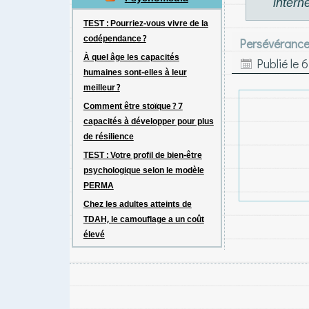
interne
TEST : Pourriez-vous vivre de la
codépendance ?
Persévérance
À quel âge les capacités
Publié le
6
humaines sont-elles à leur
meilleur ?
Comment être stoïque ? 7
capacités à développer pour plus
de résilience
TEST : Votre profil de bien-être
psychologique selon le modèle
PERMA
Chez les adultes atteints de
TDAH, le camouflage a un coût
élevé