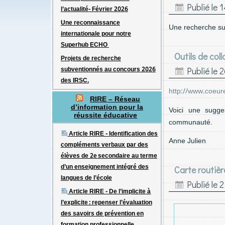
Publié le
1
l’actualité- Février 2026
Une reconnaissance
Une recherche sur 
internationale pour notre
Superhub ECHO
Outils de col
Projets de recherche
subventionnés au concours 2026
Publié le
2
des IRSC.
http://www.coeure
RIRE – Réseau
d’information pour la
Voici une sugge
réussite éducative
communauté.
Article RIRE - Identification des
Anne Julien
compléments verbaux par des
élèves de 2e secondaire au terme
d’un enseignement intégré des
Carte routièr
langues de l’école
Publié le
2
Article RIRE - De l’implicite à
l’explicite : repenser l’évaluation
des savoirs de prévention en