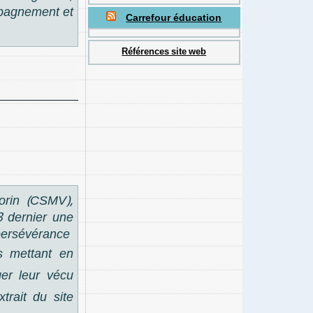
mpagnement et
Carrefour éducation
Références site web
orin (CSMV),
3 dernier une
 persévérance
s mettant en
er leur vécu
trait du site