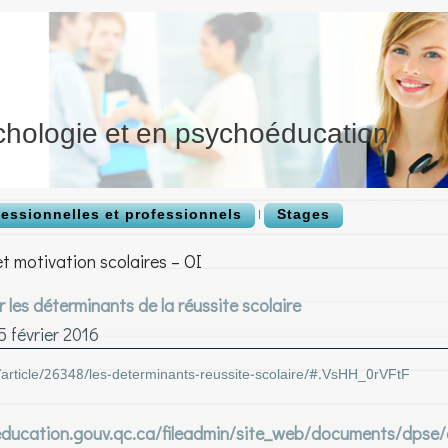
chologie et en psychoéducation
fessionnelles et professionnels
Stages
t motivation scolaires – OI
 les déterminants de la réussite scolaire
5 février 2016
/article/26348/les-determinants-reussite-scolaire/#.VsHH_0rVFtF
ducation.gouv.qc.ca/fileadmin/site_web/documents/dpse/a