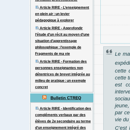
formation professionnelle
Article RIRE - L’enseignement
en plein air : un levier
pédagogique à explorer
Article RIRE - Approfondir
l’étude d’un récit au moyen d’une
situation d’apprentissage
philosophique : l’exemple de
Le ma
Fragments de ma vie
Article RIRE - Formation des
expéd
personnes enseignantes non
cette 
détentrices de brevet intégrée au
cette 
milieu de pratique : un exemple
est c
concret
interv
Bulletin CTREQ
sociau
jeune,
Article RIRE - Identification des
par ce
compléments verbaux par des
vie du
élèves de 2e secondaire au terme
C’est 
d’un enseignement intégré des