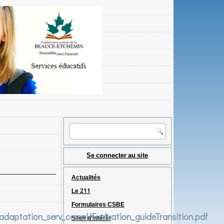
Se connecter au site
Actualités
Le 211
Formulaires CSBE
daptation_serv_compl/Evaluation_guideTransition.pdf
Sites d’intérêt