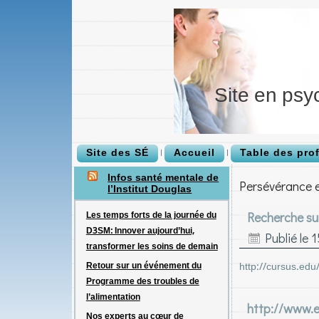
Site en psy
Site des SÉ
Accueil
Table des pro
Infos santé mentale de
Persévérance e
l’Institut Douglas
Les temps forts de la journée du
Recherche sur
D3SM: Innover aujourd’hui,
Publié le
1
transformer les soins de demain
http://cursus.edu
Retour sur un événement du
Programme des troubles de
l’alimentation
http://www.e
Nos experts au cœur de