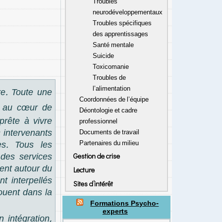
Troubles
neurodéveloppementaux
Troubles spécifiques
des apprentissages
Santé mentale
Suicide
Toxicomanie
Troubles de
l’alimentation
re. Toute une
Coordonnées de l’équipe
t au cœur de
Déontologie et cadre
prête à vivre
professionnel
s intervenants
Documents de travail
es. Tous les
Partenaires du milieu
 des services
Gestion de crise
ent autour du
Lecture
nt interpellés
Sites d’intérêt
jouent dans la
Formations Psycho-
experts
n intégration,