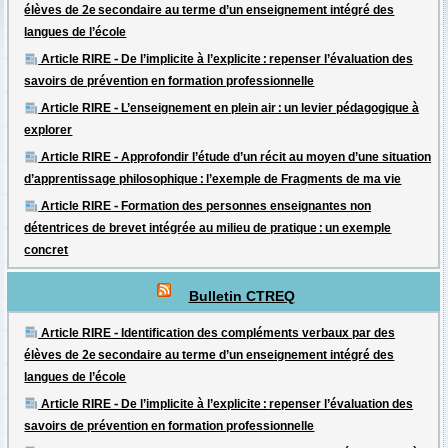
élèves de 2e secondaire au terme d’un enseignement intégré des
langues de l’école
Article RIRE - De l’implicite à l’explicite : repenser l’évaluation des
savoirs de prévention en formation professionnelle
Article RIRE - L’enseignement en plein air : un levier pédagogique à
explorer
Article RIRE - Approfondir l’étude d’un récit au moyen d’une situation
d’apprentissage philosophique : l’exemple de Fragments de ma vie
Article RIRE - Formation des personnes enseignantes non
détentrices de brevet intégrée au milieu de pratique : un exemple
concret
Bulletin CTREQ
Article RIRE - Identification des compléments verbaux par des
élèves de 2e secondaire au terme d’un enseignement intégré des
langues de l’école
Article RIRE - De l’implicite à l’explicite : repenser l’évaluation des
savoirs de prévention en formation professionnelle