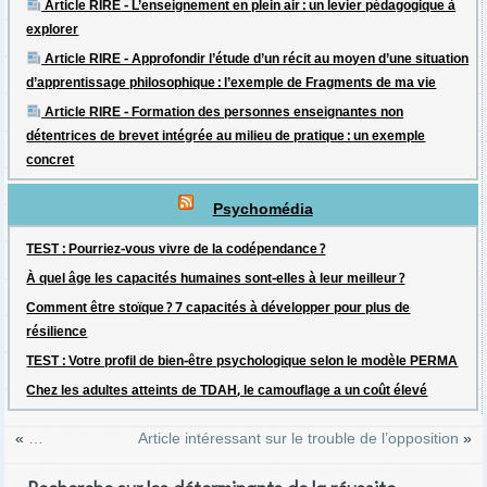
Article RIRE - L’enseignement en plein air : un levier pédagogique à
explorer
Article RIRE - Approfondir l’étude d’un récit au moyen d’une situation
d’apprentissage philosophique : l’exemple de Fragments de ma vie
Article RIRE - Formation des personnes enseignantes non
détentrices de brevet intégrée au milieu de pratique : un exemple
concret
Psychomédia
TEST : Pourriez-vous vivre de la codépendance ?
À quel âge les capacités humaines sont-elles à leur meilleur ?
Comment être stoïque ? 7 capacités à développer pour plus de
résilience
TEST : Votre profil de bien-être psychologique selon le modèle PERMA
Chez les adultes atteints de TDAH, le camouflage a un coût élevé
…
Article intéressant sur le trouble de l’opposition
«
»