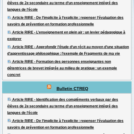
élèves de 2e secondaire au terme d’un enseignement intégré des
langues de l’école
Article RIRE - De l’implicite à l’explicite : repenser l’évaluation des
savoirs de prévention en formation professionnelle
Article RIRE - L’enseignement en plein air : un levier pédagogique à
explorer
Article RIRE - Approfondir l’étude d’un récit au moyen d’une situation
d’apprentissage philosophique : l’exemple de Fragments de ma vie
Article RIRE - Formation des personnes enseignantes non
détentrices de brevet intégrée au milieu de pratique : un exemple
concret
Bulletin CTREQ
Article RIRE - Identification des compléments verbaux par des
élèves de 2e secondaire au terme d’un enseignement intégré des
langues de l’école
Article RIRE - De l’implicite à l’explicite : repenser l’évaluation des
savoirs de prévention en formation professionnelle