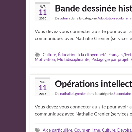
Bande dessinée his
AVR
11
De
admin
dans la catégorie
Adaptation scolaire
,
I
2016
Vous devez vous connecter au site pour avoir ac
communiquez avec Nathalie Grenier (services.
Culture
,
Éducation à la citoyenneté
,
Français/lect
Motivation
,
Multidisciplinarité
,
Pédagogie par projet
,
Opérations intellect
MAI
11
De
nathalie.l.grenier
dans la catégorie
Secondaire
2015
Vous devez vous connecter au site pour avoir ac
communiquez avec Nathalie Grenier (services.
Aide particulière
,
Cours en ligne
,
Culture
,
Devoirs