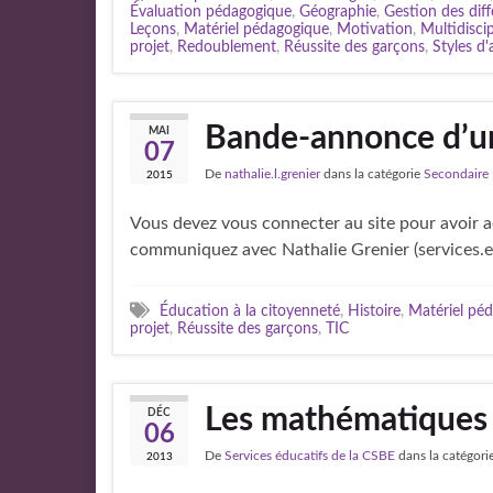
Évaluation pédagogique
,
Géographie
,
Gestion des dif
Leçons
,
Matériel pédagogique
,
Motivation
,
Multidiscip
projet
,
Redoublement
,
Réussite des garçons
,
Styles d
Bande-annonce d’u
MAI
07
De
nathalie.l.grenier
dans la catégorie
Secondaire
2015
Vous devez vous connecter au site pour avoir ac
communiquez avec Nathalie Grenier (services.
Éducation à la citoyenneté
,
Histoire
,
Matériel pé
projet
,
Réussite des garçons
,
TIC
Les mathématiques 
DÉC
06
De
Services éducatifs de la CSBE
dans la catégori
2013