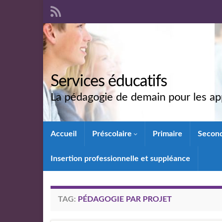
Services éducatifs
La pédagogie de demain pour les app
Accueil
Préscolaire
Primaire
Secon
Insertion professionnelle et suppléance
TAG:
PÉDAGOGIE PAR PROJET