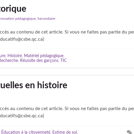
torique
nnovation pédagogique
,
Secondaire
cès au contenu de cet article. Si vous ne faites pas partie du p
educatifs@csbe.qc.ca)
ure
,
Histoire
,
Matériel pédagogique
,
Recherche
,
Réussite des garçons
,
TIC
uelles en histoire
cès au contenu de cet article. Si vous ne faites pas partie du p
educatifs@csbe.qc.ca)
,
Éducation à la citoyenneté
,
Estime de soi
,