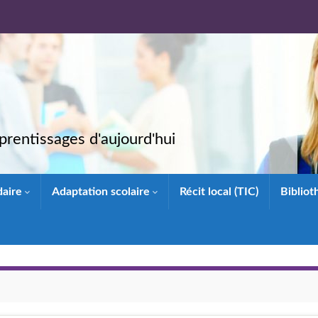
rentissages d'aujourd'hui
daire
Adaptation scolaire
Récit local (TIC)
Biblio