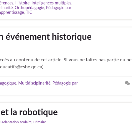
férences
,
Histoire
,
Intelligences multiples
,
linarité
,
Orthopédagogie
,
Pédagogie par
'apprentissage
,
TIC
n événement historique
cès au contenu de cet article. Si vous ne faites pas partie du p
educatifs@csbe.qc.ca)
dagogique
,
Multidisciplinarité
,
Pédagogie par
et la robotique
e
Adaptation scolaire
,
Primaire