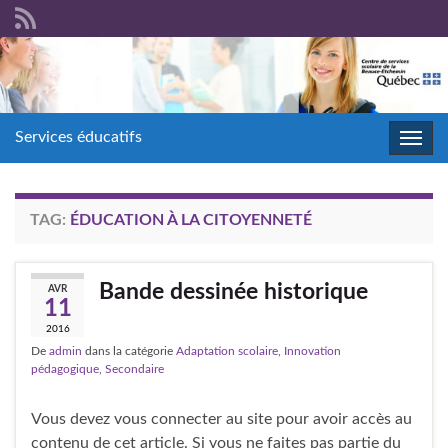
Services éducatifs
Toggl
navig
TAG:
ÉDUCATION À LA CITOYENNETÉ
Bande dessinée historique
AVR
11
2016
De
admin
dans la catégorie
Adaptation scolaire
,
Innovation
pédagogique
,
Secondaire
Vous devez vous connecter au site pour avoir accès au
contenu de cet article. Si vous ne faites pas partie du