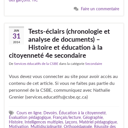
des garçons
,
TIC
Faire un commentaire
Tests-éclairs (chronologie et
JAN
31
analyse de documents) –
2014
Histoire et éducation à la
citoyenneté 4e secondaire
De
Services éducatifs de la CSBE
dans la catégorie
Secondaire
Vous devez vous connecter au site pour avoir accès au
contenu de cet article. Si vous ne faites pas partie du
personnel de la CSBE, communiquez avec Nathalie
Grenier (services.educatifs@csbe.qc.ca)
Cours en ligne
,
Devoirs
,
Éducation à la citoyenneté
,
Évaluation pédagogique
,
Français/lecture
,
Géographie
,
Histoire
,
Intelligences multiples
,
Leçons
,
Matériel pédagogique
,
Motivation
,
Multidisciplinarité
,
Orthopédagogie
,
Réussite des