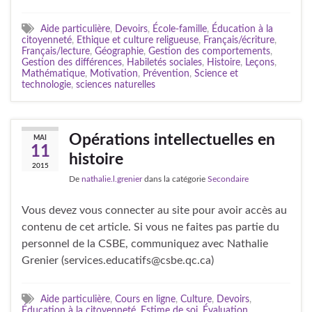
Aide particulière
,
Devoirs
,
École-famille
,
Éducation à la
citoyenneté
,
Ethique et culture religueuse
,
Français/écriture
,
Français/lecture
,
Géographie
,
Gestion des comportements
,
Gestion des différences
,
Habiletés sociales
,
Histoire
,
Leçons
,
Mathématique
,
Motivation
,
Prévention
,
Science et
technologie
,
sciences naturelles
Opérations intellectuelles en
MAI
11
histoire
2015
De
nathalie.l.grenier
dans la catégorie
Secondaire
Vous devez vous connecter au site pour avoir accès au
contenu de cet article. Si vous ne faites pas partie du
personnel de la CSBE, communiquez avec Nathalie
Grenier (services.educatifs@csbe.qc.ca)
Aide particulière
,
Cours en ligne
,
Culture
,
Devoirs
,
Éducation à la citoyenneté
,
Estime de soi
,
Évaluation