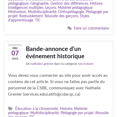
pédagogique
,
Géographie
,
Gestion des différences
,
Histoire
,
Intelligences multiples
,
Leçons
,
Matériel pédagogique
,
Motivation
,
Multidisciplinarité
,
Orthopédagogie
,
Pédagogie par
projet
,
Redoublement
,
Réussite des garçons
,
Styles
d'apprentissage
,
TIC
Faire un commentaire
Bande-annonce d’un
MAI
07
événement historique
2015
De
nathalie.l.grenier
dans la catégorie
Secondaire
Vous devez vous connecter au site pour avoir accès au
contenu de cet article. Si vous ne faites pas partie du
personnel de la CSBE, communiquez avec Nathalie
Grenier (services.educatifs@csbe.qc.ca)
Éducation à la citoyenneté
,
Histoire
,
Matériel
pédagogique
,
Multidisciplinarité
,
Pédagogie par projet
,
Réussite