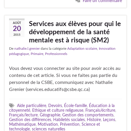
Faire un commentaire
Services aux élèves pour qui le
AOÛT
20
développement de la santé
2015
mentale est à risque (SM2)
De
nathalie.l.grenier
dans la catégorie
Adaptation scolaire
,
Innovation
pédagogique
,
Primaire
,
Professionnels
Vous devez vous connecter au site pour avoir accès au
contenu de cet article. Si vous ne faites pas partie du
personnel de la CSBE, communiquez avec Nathalie
Grenier (services.educatifs@csbe.qc.ca)
Aide particulière
,
Devoirs
,
École-famille
,
Éducation à la
citoyenneté
,
Ethique et culture religueuse
,
Français/écriture
,
Français/lecture
,
Géographie
,
Gestion des comportements
,
Gestion des différences
,
Habiletés sociales
,
Histoire
,
Leçons
,
Mathématique
,
Motivation
,
Prévention
,
Science et
technologie
,
sciences naturelles