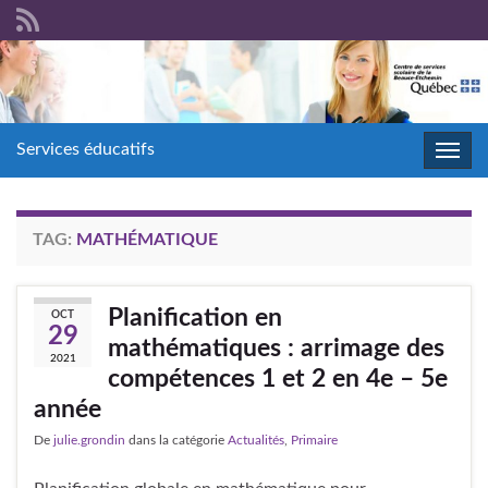
Services éducatifs
Toggl
navig
TAG:
MATHÉMATIQUE
Planification en
OCT
29
mathématiques : arrimage des
2021
compétences 1 et 2 en 4e – 5e
année
De
julie.grondin
dans la catégorie
Actualités
,
Primaire