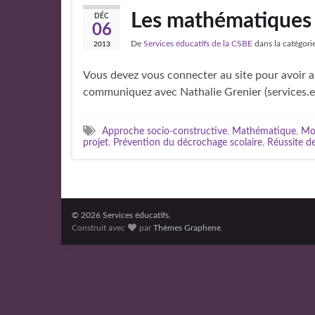
Les mathématiques 
DÉC
06
De
Services éducatifs de la CSBE
dans la catégori
2013
Vous devez vous connecter au site pour avoir ac
communiquez avec Nathalie Grenier (services.
Approche socio-constructive
,
Mathématique
,
Mo
projet
,
Prévention du décrochage scolaire
,
Réussite d
© 2026 Services éducatifs.
Construit avec
par
Thèmes Graphene
.