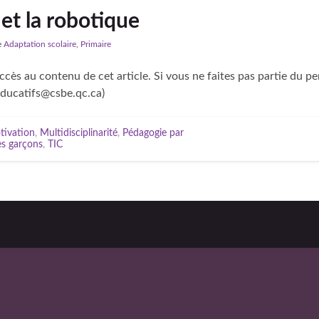
et la robotique
e
Adaptation scolaire
,
Primaire
cès au contenu de cet article. Si vous ne faites pas partie du p
educatifs@csbe.qc.ca)
tivation
,
Multidisciplinarité
,
Pédagogie par
es garçons
,
TIC