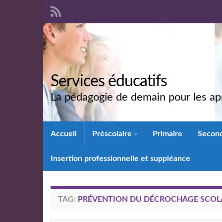
Services éducatifs
La pédagogie de demain pour les app
Accueil
Préscolaire
Primaire
Secon
Insertion professionnelle et suppléance
TAG:
PRÉVENTION DU DÉCROCHAGE SCOL