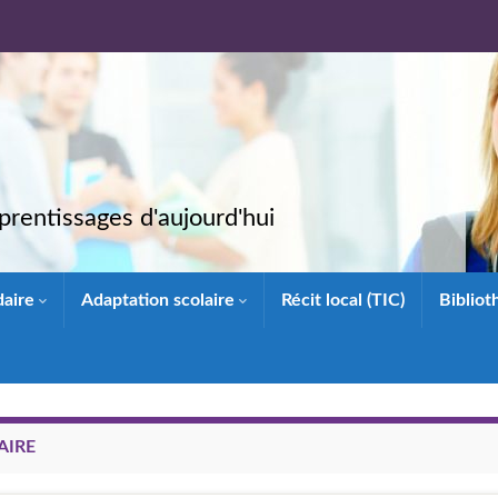
rentissages d'aujourd'hui
daire
Adaptation scolaire
Récit local (TIC)
Biblio
AIRE