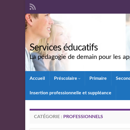
Services éducatifs
La pédagogie de demain pour les app
Accueil
Préscolaire
Primaire
Secon
Insertion professionnelle et suppléance
CATÉGORIE :
PROFESSIONNELS