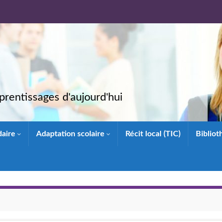
rentissages d'aujourd'hui
daire
Adaptation scolaire
Récit local (TIC)
Biblio