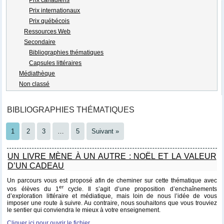
Prix internationaux
Prix québécois
Ressources Web
Secondaire
Bibliographies thématiques
Capsules littéraires
Médiathèque
Non classé
BIBLIOGRAPHIES THÉMATIQUES
1
2
3
…
5
Suivant »
UN LIVRE MÈNE À UN AUTRE : NOËL ET LA VALEUR
D’UN CADEAU
Un parcours vous est proposé afin de cheminer sur cette thématique avec
er
vos élèves du 1
cycle. Il s’agit d’une proposition d’enchaînements
d’exploration littéraire et médiatique, mais loin de nous l’idée de vous
imposer une route à suivre. Au contraire, nous souhaitons que vous trouviez
le sentier qui conviendra le mieux à votre enseignement.
Cliquer ici pour ouvrir le fichier.