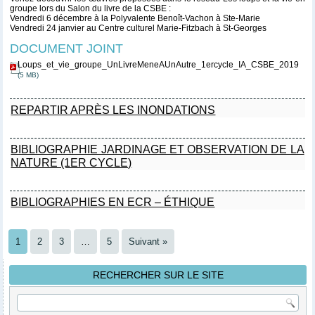
groupe lors du Salon du livre de la CSBE :
Vendredi 6 décembre à la Polyvalente Benoît-Vachon à Ste-Marie
Vendredi 24 janvier au Centre culturel Marie-Fitzbach à St-Georges
DOCUMENT JOINT
Loups_et_vie_groupe_UnLivreMeneAUnAutre_1ercycle_IA_CSBE_2019
(5 MB)
REPARTIR APRÈS LES INONDATIONS
BIBLIOGRAPHIE JARDINAGE ET OBSERVATION DE LA
NATURE (1ER CYCLE)
BIBLIOGRAPHIES EN ECR – ÉTHIQUE
1
2
3
…
5
Suivant »
RECHERCHER SUR LE SITE