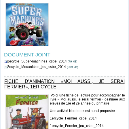
DOCUMENT JOINT
2ecycle_Super-machines_csbe_2014
(79 kB)
2ecycle_Mecanicien_jeu_csbe_2014
(209 kB)
FICHE D’ANIMATION «MOI AUSSI, JE SERAI
FERMIER», 1ER CYCLE
Voici une fiche de lecture pour accompagner le
livre « Moi aussi, je serai fermier» destinée aux
élèves de 1re et 2e année du primaire.
Une activité Notebook est aussi proposée.
1ercycle_Fermier_csbe_2014
1ercycle_Fermier_jeu_csbe_2014