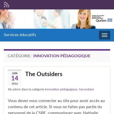
Services éducatifs
Toggl
navig
CATÉGORIE :
INNOVATION PÉDAGOGIQUE
The Outsiders
JUIN
14
2016
De
admin
dans la catégorie
Innovation pédagogique
,
Secondaire
Vous devez vous connecter au site pour avoir accès au
contenu de cet article. Si vous ne faites pas partie du
personnel de la CSBE, communiquez avec Nathalie