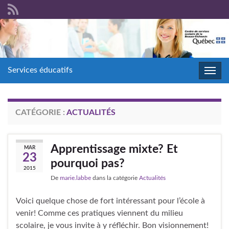
Services éducatifs
Toggl
navig
CATÉGORIE :
ACTUALITÉS
Apprentissage mixte? Et
MAR
23
pourquoi pas?
2015
De
marie.labbe
dans la catégorie
Actualités
Voici quelque chose de fort intéressant pour l’école à
venir! Comme ces pratiques viennent du milieu
scolaire, je vous invite à y réfléchir. Bon visionnement!