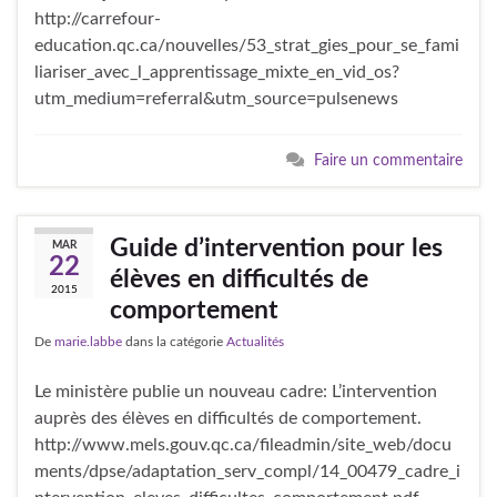
http://carrefour-
education.qc.ca/nouvelles/53_strat_gies_pour_se_fami
liariser_avec_l_apprentissage_mixte_en_vid_os?
utm_medium=referral&utm_source=pulsenews
Faire un commentaire
Guide d’intervention pour les
MAR
22
élèves en difficultés de
2015
comportement
De
marie.labbe
dans la catégorie
Actualités
Le ministère publie un nouveau cadre: L’intervention
auprès des élèves en difficultés de comportement.
http://www.mels.gouv.qc.ca/fileadmin/site_web/docu
ments/dpse/adaptation_serv_compl/14_00479_cadre_i