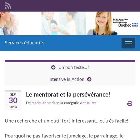
Services éducatifs
Toggl
navig
Un bon texte…?
Intensive in Action
Le mentorat et la persévérance!
SEP
30
De
marie.labbe
dans la catégorie
Actualités
2014
Une recherche et un outil fort intéressant…et très facile!
Pourquoi ne pas favoriser le jumelage, le parrainage, le