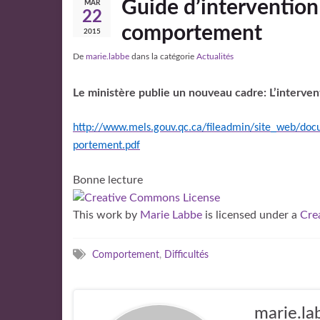
Guide d’intervention 
MAR
22
comportement
2015
De
marie.labbe
dans la catégorie
Actualités
Le ministère publie un nouveau cadre: L’interve
http://www.mels.gouv.qc.ca/fileadmin/site_web/do
portement.pdf
Bonne lecture
This work
by
Marie Labbe
is licensed under a
Cre
Comportement
,
Difficultés
marie.la