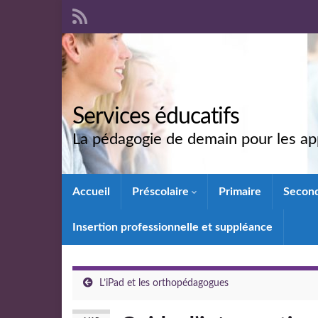
Services éducatifs
La pédagogie de demain pour les app
Accueil
Préscolaire
Primaire
Secon
Insertion professionnelle et suppléance
L’iPad et les orthopédagogues