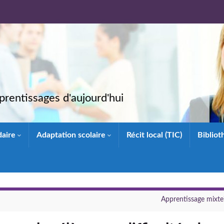
rentissages d'aujourd'hui
daire
Adaptation scolaire
Récit local (TIC)
Biblio
Apprentissage mixte