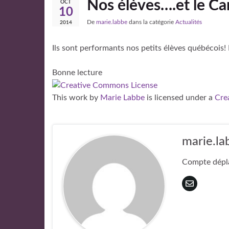
Nos élèves….et le Ca
OCT
10
De
marie.labbe
dans la catégorie
Actualités
2014
Ils sont performants nos petits élèves québécois!
Bonne lecture
This work
by
Marie Labbe
is licensed under a
Cre
marie.la
Compte dépla