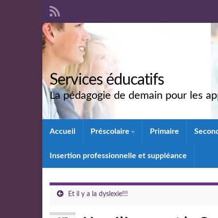
Services éducatifs
La pédagogie de demain pour les app
Accueil
Préscolaire
Primaire
Secon
Insertion professionnelle et suppléance
Et il y a la dyslexie!!!