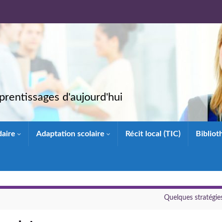
rentissages d'aujourd'hui
daire
Adaptation scolaire
Récit local (TIC)
Biblio
Quelques stratégie