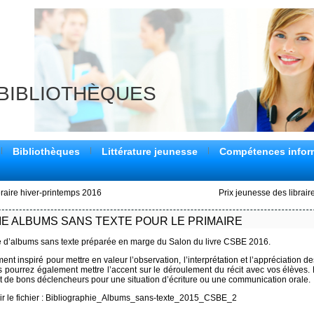
 BIBLIOTHÈQUES
Bibliothèques
Littérature jeunesse
Compétences infor
éraire hiver-printemps 2016
Prix jeunesse des librai
IE ALBUMS SANS TEXTE POUR LE PRIMAIRE
ie d’albums sans texte préparée en marge du Salon du livre CSBE 2016.
nt inspiré pour mettre en valeur l’observation, l’interprétation et l’appréciation des 
 pourrez également mettre l’accent sur le déroulement du récit avec vos élèves.
t de bons déclencheurs pour une situa
tion d’écriture ou une communication orale.
r le fichier :
Bibliographie_Albums_sans-texte_2015_CSBE_2