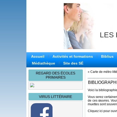
LES
Accueil
Activités et formations
Biblius
Médiathèque
Site des SÉ
«
Carte de métro litt
REGARD DES ÉCOLES
PRIMAIRES
BIBLIOGRAPH
Voici la bibliograph
VIRUS LITTÉRAIRE
Vous serez certaineme
de ces œuvres. Vous
muettes sont souven
Cliquez ici pour ouvri