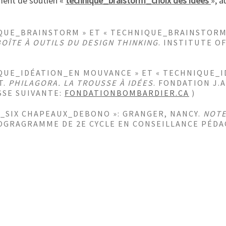
ment de soutien «
technique_braistorm_choix des idées
», a
IQUE_BRAINSTORM » ET « TECHNIQUE_BRAINSTORM_
OÎTE À OUTILS DU DESIGN THINKING
. INSTITUTE OF
IQUE_IDÉATION_EN MOUVANCE » ET « TECHNIQUE_I
T.
PHILAGORA. LA TROUSSE À IDÉES
. FONDATION J.
ESSE SUIVANTE:
FONDATIONBOMBARDIER.CA
)
_SIX CHAPEAUX_DEBONO »: GRANGER, NANCY.
NOTE
ROGRAGRAMME DE 2E CYCLE EN CONSEILLANCE PÉDA