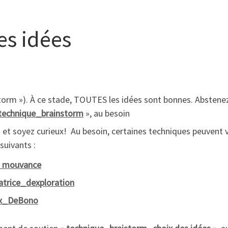
es idées
torm »). À ce stade, TOUTES les idées sont bonnes. Abstenez-
technique_brainstorm
», au besoin
 et soyez curieux! Au besoin, certaines techniques peuvent v
suivants :
n mouvance
trice_dexploration
ux_DeBono