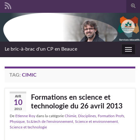
Togg
sear
Search for:
form
Le bric-à-brac d'un CP en Beauce
Toggl
navig
TAG:
CIMIC
Formations en science et
AVR
10
technologie du 26 avril 2013
2013
De
Etienne Roy
dans la catégorie
Chimie
,
Disciplines
,
Formation Profs
,
Physique
,
Sc&tech de l'environnement
,
Science et environnement
,
Science et technologie