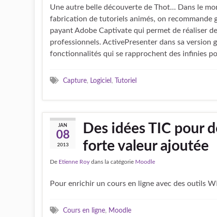
Une autre belle découverte de Thot… Dans le mon
fabrication de tutoriels animés, on recommande gé
payant Adobe Captivate qui permet de réaliser des
professionnels. ActivePresenter dans sa version g
fonctionnalités qui se rapprochent des infinies pos
Capture
,
Logiciel
,
Tutoriel
Des idées TIC pour d
JAN
08
forte valeur ajoutée
2013
De
Etienne Roy
dans la catégorie
Moodle
Pour enrichir un cours en ligne avec des outils WEB
Cours en ligne
,
Moodle