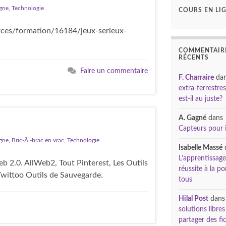
igne
,
Technologie
COURS EN LI
urces/formation/16184/jeux-serieux-
COMMENTAIR
RÉCENTS
Faire un commentaire
F. Charraire
da
extra-terrestres
est-il au juste?
A. Gagné
dans
Capteurs pour 
igne
,
Bric-Ã -brac en vrac
,
Technologie
Isabelle Massé
L’apprentissage
b 2.0. AllWeb2, Tout Pinterest, Les Outils
réussite à la po
, Twittoo Outils de Sauvegarde.
tous
Hilal Post
dan
solutions libre
partager des fic