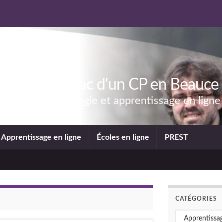
Le bric-à-brac d'un CP en Beauce
Science technologie et apprentissage en ligne
Apprentissage en ligne
Écoles en ligne
PREST
CATÉGORIES
Catégories