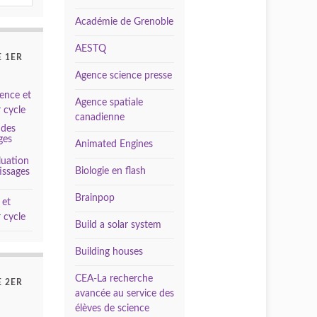
Académie de Grenoble
AESTQ
 1ER
Agence science presse
ence et
Agence spatiale
 cycle
canadienne
 des
ges
Animated Engines
luation
Biologie en flash
issages
Brainpop
 et
 cycle
Build a solar system
Building houses
CEA-La recherche
 2ER
avancée au service des
élèves de science