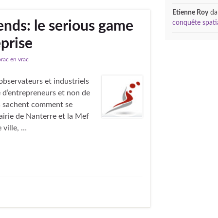
Etienne Roy
da
ends: le serious game
conquête spati
eprise
brac en vrac
observateurs et industriels
e d’entrepreneurs et non de
ns sachent comment se
airie de Nanterre et la Mef
 ville, …