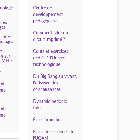
hnologie
Centre de
développement
pédagogique
 des
ges
Comment faire un
luation
circuit imprimé ?
issages
t
Cours et exercices
on sur
dédiés à l’Univers
du MELS
technologique
…
Du Big Bang au vivant,
l’odyssée des
 et
connaissances
ème
Dynamic periodic
table
 et
ème
École branchée
École des sciences de
l’UQAM