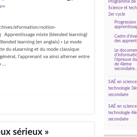
Programme de
igne
Science et tec
2er cycle
Progression
rchives/eformation/notion-
apprentissa
 Apprentissage mixte (blended learning)
Cadre d’éva
des apprent
Blended learning (en anglais) « Le mode
inte du eLearning et du mode classique
Le documen
d’informati
général, l’apprenant va ainsi alterner entre
l’épreuve 
n …
de 4ieme
secondaire
SAÉ en science
technologie 3i
secondaire
SAÉ en science
technologie 4i
secondaire
eux sérieux »