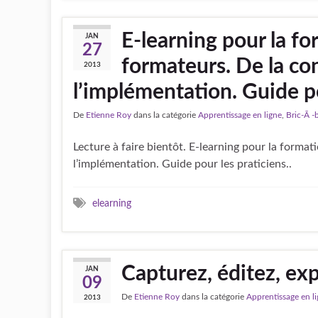
E-learning pour la f
JAN
27
formateurs. De la co
2013
l’implémentation. Guide po
De
Etienne Roy
dans la catégorie
Apprentissage en ligne
,
Bric-Ã -
Lecture à faire bientôt. E-learning pour la forma
l’implémentation. Guide pour les praticiens..
elearning
Capturez, éditez, ex
JAN
09
De
Etienne Roy
dans la catégorie
Apprentissage en l
2013