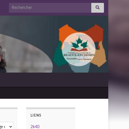
Search for:
LIENS
2k40