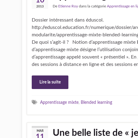
10
De
Etienne Roy
dans la catégorie
Apprentissage en l
2013
Dossier intéressant dans éduscol.
http://eduscol.education.fr/numerique/dossier/a
modularite/apprentissage-mixte-blended-learning
De quoi s’agit-il ? Notion d’apprentissage mixte 
d’apprentissage mixte désigne l’utilisation conjo
d’apprentissage appelé souvent « présentiel ». En 
des sessions à distance en ligne et des sessions e
Lire la suite
Apprentissage mixte
,
Blended learning
Une belle liste de « j
MAR
11