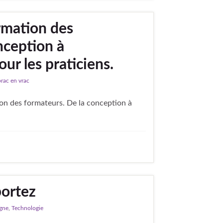
ormation des
nception à
ur les praticiens.
brac en vrac
tion des formateurs. De la conception à
portez
igne
,
Technologie