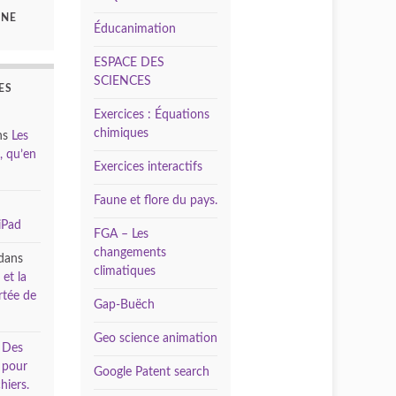
GNE
Éducanimation
ESPACE DES
SCIENCES
ES
Exercices : Équations
chimiques
ns
Les
, qu’en
Exercices interactifs
Faune et flore du pays.
iPad
FGA – Les
changements
dans
climatiques
 et la
rtée de
Gap-Buëch
Geo science animation
s
Des
s pour
Google Patent search
hiers.