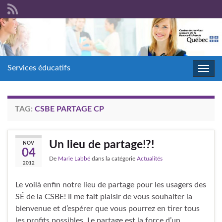
Services éducatifs
Toggl
navig
TAG:
CSBE PARTAGE CP
Un lieu de partage!?!
NOV
04
De
Marie Labbé
dans la catégorie
Actualités
2012
Le voilà enfin notre lieu de partage pour les usagers des
SÉ de la CSBE! Il me fait plaisir de vous souhaiter la
bienvenue et d’espérer que vous pourrez en tirer tous
les profits possibles. Le partage est la force d’un