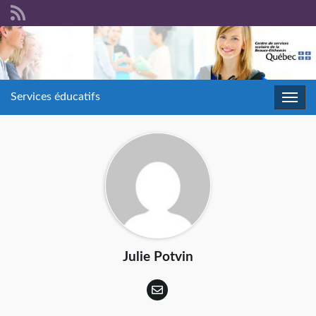
Services éducatifs
Toggl
navig
Julie Potvin