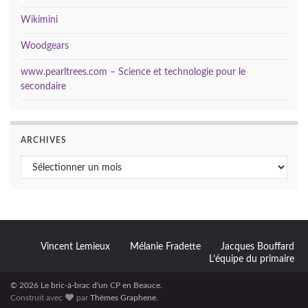
Wikimini
Woodgears
www.pearltrees.com – Science et technologie pour le
secondaire
ARCHIVES
Archives
Vincent Lemieux
Mélanie Fradette
Jacques Bouffard
L’équipe du primaire
© 2026 Le bric-à-brac d'un CP en Beauce.
Construit avec
par
Thèmes Graphene
.