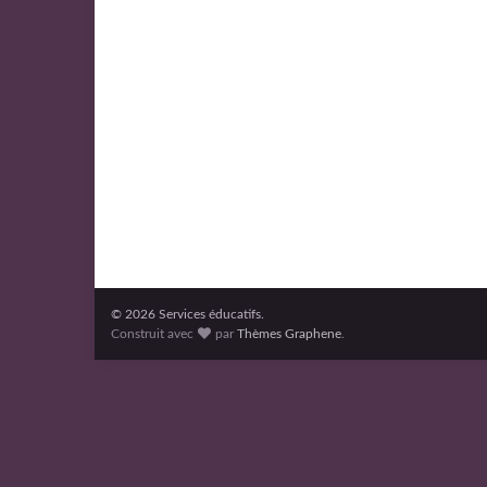
© 2026 Services éducatifs.
Construit avec
par
Thèmes Graphene
.