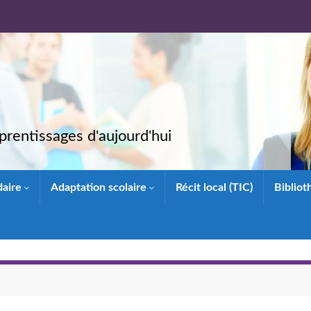
rentissages d'aujourd'hui
daire
Adaptation scolaire
Récit local (TIC)
Biblio