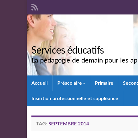
Services éducatifs
La pédagogie de demain pour les app
Accueil
Préscolaire
Primaire
Secon
Insertion professionnelle et suppléance
TAG:
SEPTEMBRE 2014