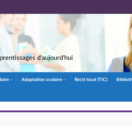
rentissages d'aujourd'hui
daire
Adaptation scolaire
Récit local (TIC)
Biblio