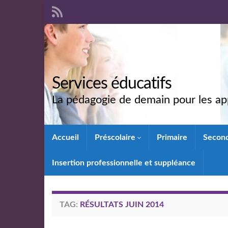
Services éducatifs
La pédagogie de demain pour les app
Accueil
Préscolaire
Primaire
Secon
Insertion professionnelle et suppléance
TAG:
RÉSULTATS JUIN 2014