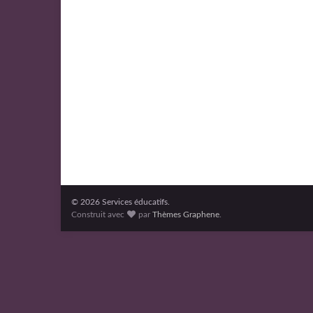
© 2026 Services éducatifs.
Construit avec
par
Thèmes Graphene
.