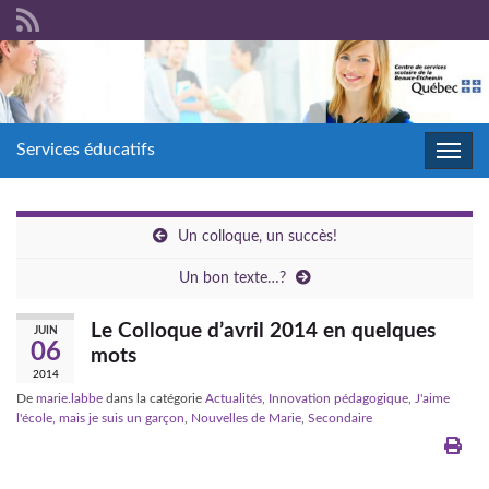
Services éducatifs
Toggl
navig
Un colloque, un succès!
Un bon texte…?
Le Colloque d’avril 2014 en quelques
JUIN
06
mots
2014
De
marie.labbe
dans la catégorie
Actualités
,
Innovation pédagogique
,
J'aime
l'école, mais je suis un garçon
,
Nouvelles de Marie
,
Secondaire