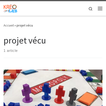
Skip to content
Search
Me
Accueil
»
projet vécu
projet vécu
1 article