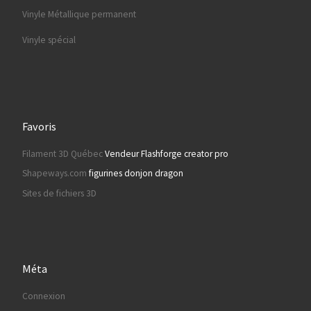
Vinyle Métallique permanent
Vinyle spécial
Favoris
Filament 3D Québec
Vendeur Flashforge creator pro
Shapeways.com
figurines donjon dragon
Sites de fichiers 3D
Méta
Connexion