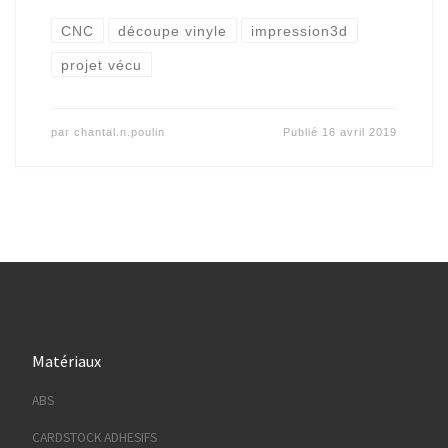
CNC
découpe vinyle
impression3d
projet vécu
par
chantal.n.poulin
Publié
16 avril 2019
Matériaux
ABS
CARDSTOCK ADHESIFS