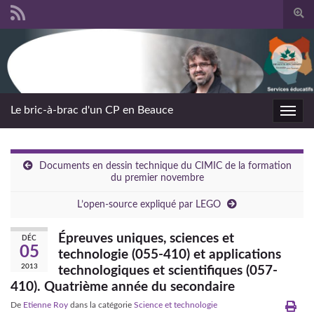
Togg
sear
Search for:
form
Le bric-à-brac d'un CP en Beauce
Toggl
navig
Documents en dessin technique du CIMIC de la formation
du premier novembre
L’open-source expliqué par LEGO
Épreuves uniques, sciences et
DÉC
05
technologie (055-410) et applications
2013
technologiques et scientifiques (057-
410). Quatrième année du secondaire
De
Etienne Roy
dans la catégorie
Science et technologie