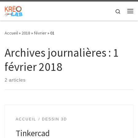
Skip to content
Search
Me
Accueil
»
2018
»
février
»
01
Archives journalières :
1
février 2018
2 articles
ACCUEIL
DESSIN 3D
Tinkercad