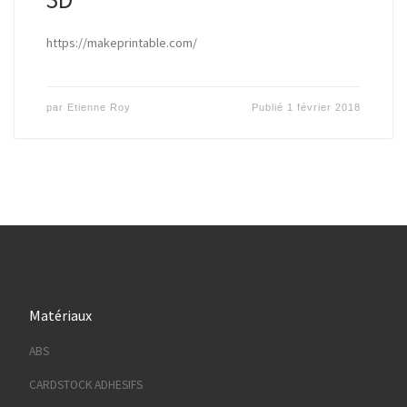
https://makeprintable.com/
par
Etienne Roy
Publié
1 février 2018
Matériaux
ABS
CARDSTOCK ADHESIFS