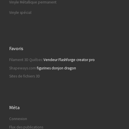
Vinyle Métallique permanent
Vinyle spécial
Favoris
Filament 3D Québec
Vendeur Flashforge creator pro
Shapeways.com
figurines donjon dragon
Sites de fichiers 3D
Méta
Connexion
Flux des publications