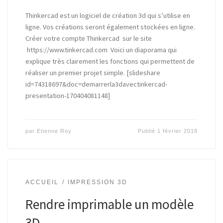
Thinkercad est un logiciel de création 3d qui s’utilise en
ligne. Vos créations seront également stockées en ligne.
Créer votre compte Thinkercad sur le site
https://www.tinkercad.com Voici un diaporama qui
explique très clairement les fonctions qui permettent de
réaliser un premier projet simple. [slideshare
id=74318697&doc=demarrerla3davectinkercad-
presentation-170404081148]
par
Etienne Roy
Publié
1 février 2018
ACCUEIL
IMPRESSION 3D
Rendre imprimable un modèle
3D