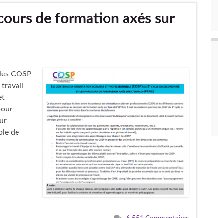
cours de formation axés sur
e les COSP
travail
et
pour
our
ble de