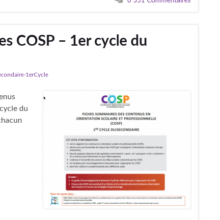
6 551 Commentaires
es COSP – 1er cycle du
econdaire-1erCycle
tenus
 cycle du
 chacun