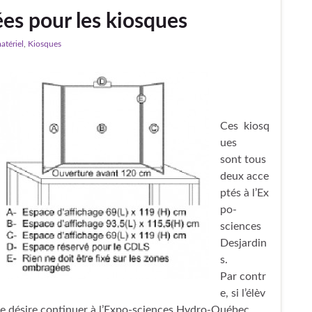
es pour les kiosques
atériel
,
Kiosques
Ces kiosq
ues
sont tous
deux acce
ptés à l’Ex
po-
sciences
Desjardin
s.
Par contr
e, si l’élèv
e désire continuer à l’Expo-sciences Hydro-Québec,