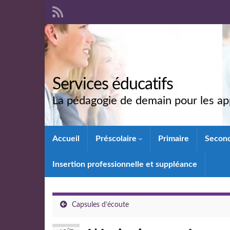
Services éducatifs
La pédagogie de demain pour les app
Accueil
Préscolaire
Primaire
Secon
Insertion professionnelle et suppléance
Capsules d’écoute