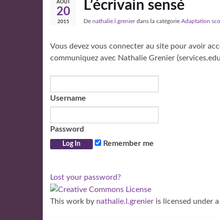
L’écrivain sensé
AOÛT
20
De
nathalie.l.grenier
dans la catégorie
Adaptation sco
2015
Vous devez vous connecter au site pour avoir accè
communiquez avec Nathalie Grenier (services.edu
Username
Password
Remember me
Lost your password?
This work
by
nathalie.l.grenier
is licensed under 