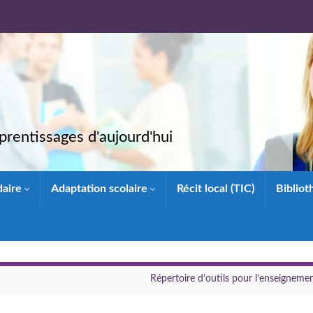
rentissages d'aujourd'hui
daire
Adaptation scolaire
Récit local (TIC)
Biblio
Répertoire d’outils pour l’enseigneme